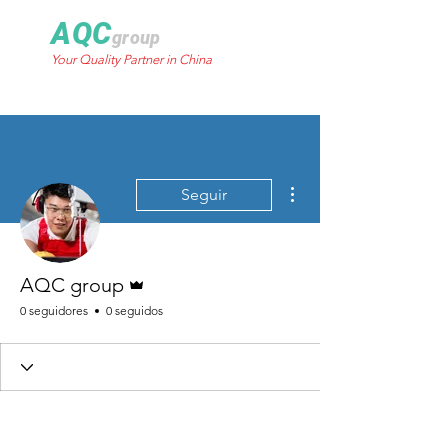
AQC
group
Your Quality Partner in China
Más acciones
Seguir
Administrador
AQC group
0 seguidores
0 seguidos