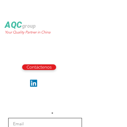
AQC
group
Your Quality Partner in China
World Trust Tower
50 Stanley Street.,
Central, HK
Email:
info@aqcgroup.net
Contáctenos
Síguenos
Sea el primero en recibir las últimas
actualizaciones y noticias de la industria.
Escribe tu email aquí