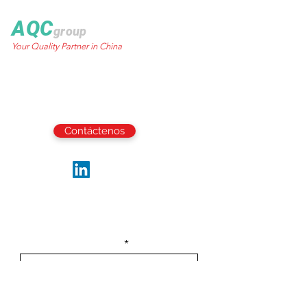
AQC
group
Your Quality Partner in China
World Trust Tower
50 Stanley Street.,
Central, HK
Email:
info@aqcgroup.net
Contáctenos
Síguenos
Sea el primero en recibir las últimas
actualizaciones y noticias de la industria.
Escribe tu email aquí
Registrarse