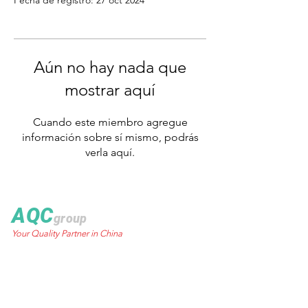
Fecha de registro: 27 oct 2024
Aún no hay nada que
mostrar aquí
Cuando este miembro agregue
información sobre sí mismo, podrás
verla aquí.
AQC
group
Your Quality Partner in China
World Trust Tower
50 Stanley Street.,
Central, HK
Email:
info@aqcgroup.net