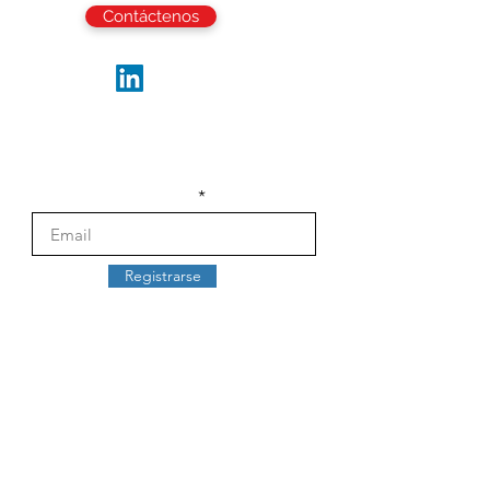
Contáctenos
Síguenos
Sea el primero en recibir las últimas
actualizaciones y noticias de la industria.
Escribe tu email aquí
Registrarse
Sobre nosotros
Nuestos valores
Trabaja con nosotros
Blog