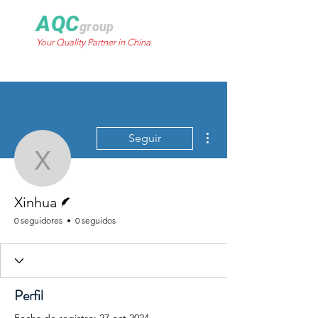
AQC
group
Your Quality Partner in China
Más acciones
Seguir
Xinhua
Escritor
Xinhua
0 seguidores
0 seguidos
Perfil