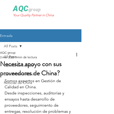
AQC
group
Your Quality Partner in China
Entrada
All Posts
AQC group
All Posts
3 mar 2025
1 min de lectura
Necesita apoyo con sus
Control de calidad
proveedores de China?
Gestión de calidad
Somos expertos en Gestión de 
Noticias de China
Calidad en China.
Desde inspecciones, auditorías y 
ensayos hasta desarrollo de 
proveedores, seguimiento de 
entregas, resolución de problemas y 