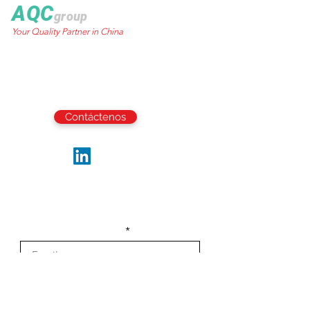
fase de la 136ª Feria de Cantón
AQC
group
Your Quality Partner in China
World Trust Tower
50 Stanley Street.,
Central, HK
Email:
info@aqcgroup.net
Contáctenos
Síguenos
Sea el primero en recibir las últimas
actualizaciones y noticias de la industria.
Escribe tu email aquí
Registrarse