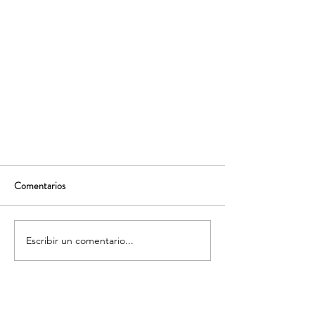
Comentarios
Escribir un comentario...
Inaugurada en Guangzhou la segunda